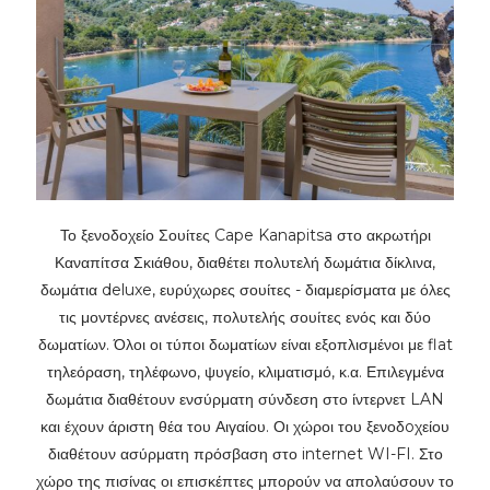
Το ξενοδοχείο Σουίτες Cape Kanapitsa στο ακρωτήρι
Καναπίτσα Σκιάθου, διαθέτει πολυτελή δωμάτια δίκλινα,
δωμάτια deluxe, ευρύχωρες σουίτες - διαμερίσματα με όλες
τις μοντέρνες ανέσεις, πολυτελής σουίτες ενός και δύο
δωματίων. Όλοι οι τύποι δωματίων είναι εξοπλισμένοι με flat
τηλεόραση, τηλέφωνο, ψυγείο, κλιματισμό, κ.α. Επιλεγμένα
δωμάτια διαθέτουν ενσύρματη σύνδεση στο ίντερνετ LAN
και έχουν άριστη θέα του Αιγαίου. Οι χώροι του ξενοδoχείου
διαθέτουν ασύρματη πρόσβαση στο internet WI-FI. Στο
χώρο της πισίνας οι επισκέπτες μπορούν να απολαύσουν το